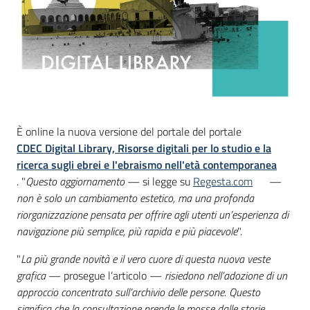
È online la nuova versione del portale del portale
CDEC Digital Library, Risorse digitali per lo studio e la
ricerca sugli ebrei e l'ebraismo nell'età contemporanea
. "
Questo aggiornamento
— si legge su
Regesta.com
—
non è solo un cambiamento estetico, ma una profonda
riorganizzazione pensata per offrire agli utenti un’esperienza di
navigazione più semplice, più rapida e più piacevole
".
"
La più grande novità e il vero cuore di questa nuova veste
grafica
— prosegue l’articolo —
risiedono nell’adozione di un
approccio concentrato sull’archivio delle persone. Questo
significa che la consultazione prende le mosse dalle storie