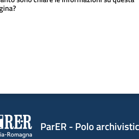
gina?
a da 1 a 5 stelle
ParER - Polo archivist