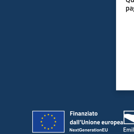
pa
Valut