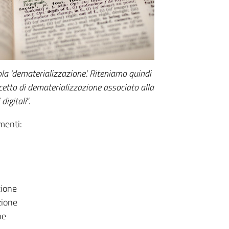
la ‘dematerializzazione’. Riteniamo quindi
cetto di dematerializzazione associato alla
digitali
”.
omenti:
zione
zione
ne