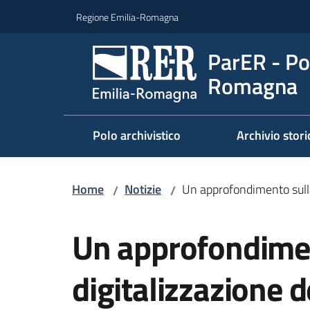
Vai al contenuto
Vai alla navigazione
Vai al footer
Regione Emilia-Romagna
ParER - Pol
Romagna
Polo archivistico
Archivio stori
Home
Notizie
Un approfondimento sulla 
/
/
Salta al contenuto
Un approfondimen
digitalizzazione d