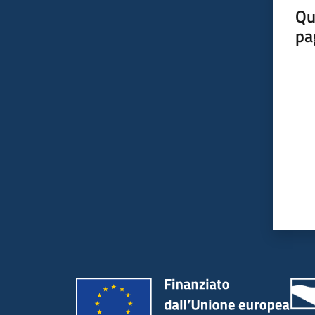
Qu
pa
Valut