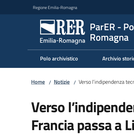
Vai al contenuto
Vai alla navigazione
Vai al footer
Regione Emilia-Romagna
ParER - Pol
Romagna
Polo archivistico
Archivio stori
Home
Notizie
Verso l’indipendenza tecn
/
/
Salta al contenuto
Verso l’indipende
Francia passa a L