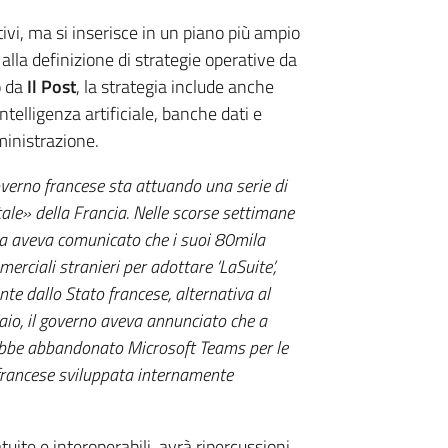
ivi, ma si inserisce in un piano più ampio
lla definizione di strategie operative da
o da
Il Post
, la strategia include anche
ntelligenza artificiale, banche dati e
ministrazione.
overno francese sta attuando una serie di
itale» della Francia. Nelle scorse settimane
ia aveva comunicato che i suoi 80mila
ciali stranieri per adottare ‘LaSuite’,
te dallo Stato francese, alternativa al
aio, il governo aveva annunciato che a
ebbe abbandonato Microsoft Teams per le
francese sviluppata internamente
tuite e interoperabili, avrà ripercussioni