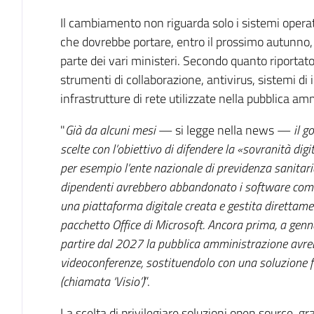
Il cambiamento non riguarda solo i sistemi operat
che dovrebbe portare, entro il prossimo autunno, a
parte dei vari ministeri. Secondo quanto riportat
strumenti di collaborazione, antivirus, sistemi di i
infrastrutture di rete utilizzate nella pubblica am
"
Già da alcuni mesi
— si legge nella news —
il g
scelte con l’obiettivo di difendere la «sovranità dig
per esempio l’ente nazionale di previdenza sanitar
dipendenti avrebbero abbandonato i software commer
una piattaforma digitale creata e gestita direttamen
pacchetto Office di Microsoft. Ancora prima, a genn
partire dal 2027 la pubblica amministrazione avr
videoconferenze, sostituendolo con una soluzione 
(chiamata ‘Visio’)
”.
La scelta di privilegiare soluzioni open source, gra