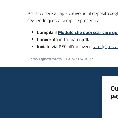
Per accedere all'applicativo per il deposito deg
seguendo questa semplice procedura.
Compila il
Modulo che puoi scaricare qu
Convertilo
in formato
.pdf.
Invialo via PEC
all'indirizzo:
parer@postac
Ultimo aggiornamento
:
31-07-2024 10:17
Qu
pa
Valut