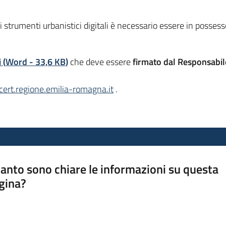
li strumenti urbanistici digitali è necessario essere in posses
i
(
Word
-
33,6 KB
)
che deve essere
firmato dal Responsabil
ert.regione.emilia-romagna.it
.
anto sono chiare le informazioni su questa
gina?
a da 1 a 5 stelle