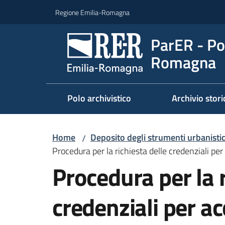
Vai al contenuto
Vai alla navigazione
Vai al footer
Regione Emilia-Romagna
ParER - Pol
Romagna
Polo archivistico
Archivio stori
Home
Deposito degli strumenti urbanistici
/
Procedura per la richiesta delle credenziali per
Procedura per la r
credenziali per ac