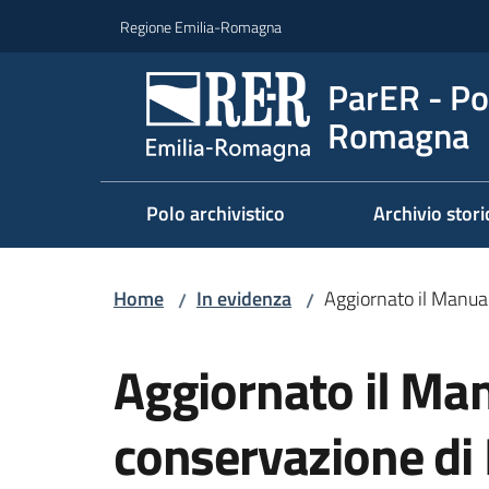
Vai al contenuto
Vai alla navigazione
Vai al footer
Regione Emilia-Romagna
ParER - Pol
Romagna
Polo archivistico
Archivio stori
Home
In evidenza
Aggiornato il Manua
/
/
Salta al contenuto
Aggiornato il Man
conservazione di