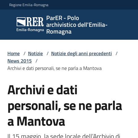
Vai al contenuto
Vai alla navigazione
Vai al footer
Regione Emilia-Romagna
ParER - Polo
ParER -
archivistico dell'Emilia-
Polo
Romagna
archivistico
dell'Emilia-
Romagna
Home
/
Notizie
/
Notizie degli anni precedenti
/
News 2015
/
Archivi e dati personali, se ne parla a Mantova
Polo
Archivi e dati
Salta al contenuto
archivistico
personali, se ne parla
Archivio
a Mantova
storico
Il 15 maggio  la sede locale dell’Archivio di 
Conservazione