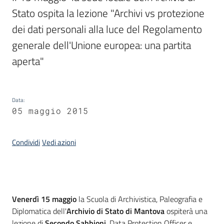
Stato ospita la lezione "Archivi vs protezione 
dei dati personali alla luce del Regolamento 
Argomenti
generale dell'Unione europea: una partita 
aperta" 
Data
:
05 maggio 2015
Contatti
Condividi
Vedi azioni
Seguici
su
Introduzione
Venerdì 15 maggio
la Scuola di Archivistica, Paleografia e
Diplomatica dell'
Archivio di Stato di Mantova
ospiterà una
lezione di
Secondo Sabbioni
, Data Protection Officer e