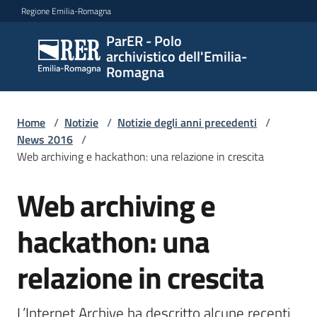
Vai al contenuto
Vai alla navigazione
Vai al footer
Regione Emilia-Romagna
ParER - Polo
ParER -
archivistico dell'Emilia-
Polo
Romagna
archivistico
dell'Emilia-
Romagna
Home
/
Notizie
/
Notizie degli anni precedenti
/
News 2016
/
Web archiving e hackathon: una relazione in crescita
Polo
Web archiving e
Salta al contenuto
archivistico
hackathon: una
Archivio
relazione in crescita
storico
L’Internet Archive ha descritto alcune recenti 
Conservazione