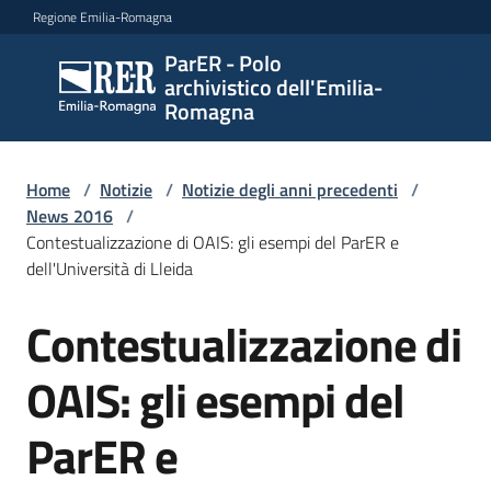
Vai al contenuto
Vai alla navigazione
Vai al footer
Regione Emilia-Romagna
ParER - Polo
ParER -
archivistico dell'Emilia-
Polo
Romagna
archivistico
dell'Emilia-
Romagna
Home
/
Notizie
/
Notizie degli anni precedenti
/
News 2016
/
Contestualizzazione di OAIS: gli esempi del ParER e
dell'Università di Lleida
Polo
archivistico
Contestualizzazione di
Salta al contenuto
OAIS: gli esempi del
Archivio
storico
ParER e
Conservazione