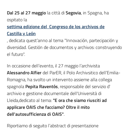
Introduzione
Dal 25 al 27 maggio
la città di
Segovia
, in Spagna, ha
ospitato la
settima edizione del Congreso de los archivos de
Castilla y León
, dedicata quest’anno al tema "Innovación, partecipación y
diversidad. Gestión de documentos y archivos: construyendo
el futuro".
In occasione dell’evento, il 27 maggio l’archivista
Alessandro Alfier
del ParER, il Polo Archivsitico dell’Emilia-
Romagna, ha svolto un intervento assieme alla collega
spagnola
Pepita Raventós
, responsabile del servizio d'
archivio e gestione documentale dell'Università di
Lleida,dedicato al tema:
"E ora che siamo riusciti ad
applicare OAIS che facciamo? Oltre il mito
dell'autosufficienza di OAIS"
.
Riportiamo di seguito l’abstract di presentazione