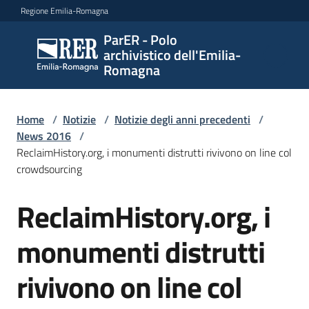
Vai al contenuto
Vai alla navigazione
Vai al footer
Regione Emilia-Romagna
ParER - Polo
ParER -
archivistico dell'Emilia-
Polo
Romagna
archivistico
dell'Emilia-
Romagna
Home
/
Notizie
/
Notizie degli anni precedenti
/
News 2016
/
ReclaimHistory.org, i monumenti distrutti rivivono on line col
crowdsourcing
Polo
archivistico
ReclaimHistory.org, i
Salta al contenuto
monumenti distrutti
Archivio
storico
rivivono on line col
Conservazione