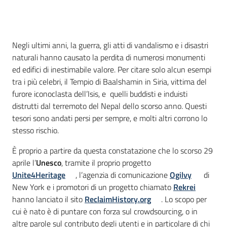
Introduzione
Negli ultimi anni, la guerra, gli atti di vandalismo e i disastri
naturali hanno causato la perdita di numerosi monumenti
ed edifici di inestimabile valore. Per citare solo alcun esempi
tra i più celebri, il Tempio di Baalshamin in Siria, vittima del
furore iconoclasta dell’Isis, e quelli buddisti e induisti
distrutti dal terremoto del Nepal dello scorso anno. Questi
tesori sono andati persi per sempre, e molti altri corrono lo
stesso rischio.
È proprio a partire da questa constatazione che lo scorso 29
aprile l’
Unesco
, tramite il proprio progetto
Unite4Heritage
, l’agenzia di comunicazione
Ogilvy
di
New York e i promotori di un progetto chiamato
Rekrei
hanno lanciato il sito
ReclaimHistory.org
. Lo scopo per
cui è nato è di puntare con forza sul crowdsourcing, o in
altre parole sul contributo degli utenti e in particolare di chi