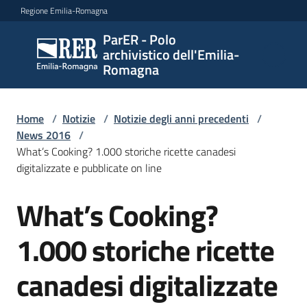
Vai al contenuto
Vai alla navigazione
Vai al footer
Regione Emilia-Romagna
ParER - Polo
ParER -
archivistico dell'Emilia-
Polo
Romagna
archivistico
dell'Emilia-
Romagna
Home
/
Notizie
/
Notizie degli anni precedenti
/
News 2016
/
What’s Cooking? 1.000 storiche ricette canadesi
digitalizzate e pubblicate on line
Polo
archivistico
What’s Cooking?
Salta al contenuto
1.000 storiche ricette
Archivio
storico
canadesi digitalizzate
Conservazione