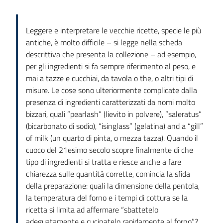
Leggere e interpretare le vecchie ricette, specie le più
antiche, è molto difficile – si legge nella scheda
descrittiva che presenta la collezione – ad esempio,
per gli ingredienti si fa sempre riferimento al peso, e
mai a tazze e cucchiai, da tavola o the, o altri tipi di
misure. Le cose sono ulteriormente complicate dalla
presenza di ingredienti caratterizzati da nomi molto
bizzari, quali “pearlash” (lievito in polvere), “saleratus”
(bicarbonato di sodio), “isinglass” (gelatina) and a “gill”
of milk (un quarto di pinta, o mezza tazza). Quando il
cuoco del 21esimo secolo scopre finalmente di che
tipo di ingredienti si tratta e riesce anche a fare
chiarezza sulle quantità corrette, comincia la sfida
della preparazione: quali la dimensione della pentola,
la temperatura del forno e i tempi di cottura se la
ricetta si limita ad affermare “sbattetelo
adeguatamente e cucinatelo rapidamente al forno”?