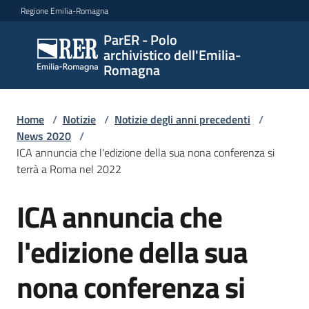
Vai al contenuto
Vai alla navigazione
Vai al footer
Regione Emilia-Romagna
ParER - Polo
ParER -
archivistico dell'Emilia-
Polo
Romagna
archivistico
dell'Emilia-
Romagna
Home
/
Notizie
/
Notizie degli anni precedenti
/
News 2020
/
ICA annuncia che l'edizione della sua nona conferenza si
terrà a Roma nel 2022
Polo
archivistico
ICA annuncia che
Salta al contenuto
l'edizione della sua
Archivio
storico
nona conferenza si
Conservazione