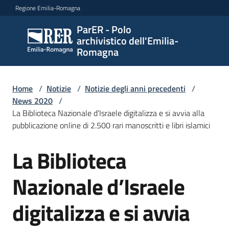
Vai al contenuto
Vai alla navigazione
Vai al footer
Regione Emilia-Romagna
ParER - Polo
ParER -
archivistico dell'Emilia-
Polo
Romagna
archivistico
dell'Emilia-
Romagna
Home
/
Notizie
/
Notizie degli anni precedenti
/
News 2020
/
La Biblioteca Nazionale d’Israele digitalizza e si avvia alla
pubblicazione online di 2.500 rari manoscritti e libri islamici
Polo
archivistico
La Biblioteca
Salta al contenuto
Nazionale d’Israele
Archivio
storico
digitalizza e si avvia
Conservazione