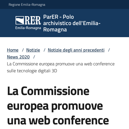
Vai al contenuto
Vai alla navigazione
Vai al footer
Regione Emilia-Romagna
ParER - Polo
ParER -
archivistico dell'Emilia-
Polo
Romagna
archivistico
dell'Emilia-
Romagna
Home
/
Notizie
/
Notizie degli anni precedenti
/
News 2020
/
La Commissione europea promuove una web conference
sulle tecnologie digitali 3D
Polo
archivistico
La Commissione
Salta al contenuto
europea promuove
Archivio
storico
una web conference
Conservazione