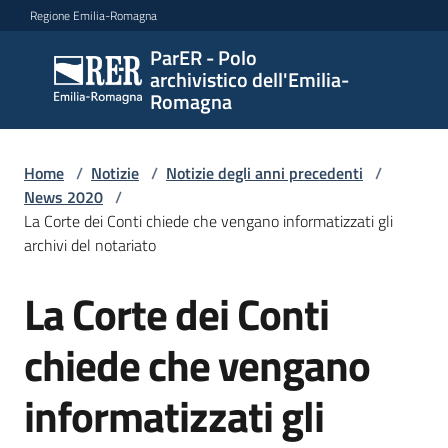
Vai al contenuto
Vai alla navigazione
Vai al footer
Regione Emilia-Romagna
ParER - Polo
ParER -
archivistico dell'Emilia-
Polo
Romagna
archivistico
dell'Emilia-
Romagna
Home
/
Notizie
/
Notizie degli anni precedenti
/
News 2020
/
La Corte dei Conti chiede che vengano informatizzati gli
archivi del notariato
Polo
archivistico
La Corte dei Conti
Salta al contenuto
chiede che vengano
Archivio
storico
informatizzati gli
Conservazione