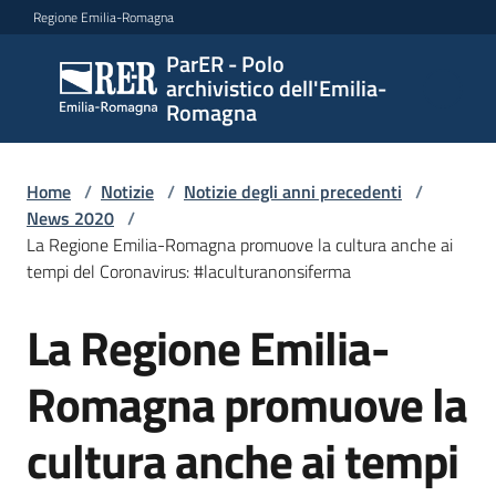
Vai al contenuto
Vai alla navigazione
Vai al footer
Regione Emilia-Romagna
ParER - Polo
ParER -
archivistico dell'Emilia-
Polo
Romagna
archivistico
dell'Emilia-
Romagna
Home
/
Notizie
/
Notizie degli anni precedenti
/
News 2020
/
La Regione Emilia-Romagna promuove la cultura anche ai
tempi del Coronavirus: #laculturanonsiferma
Polo
archivistico
La Regione Emilia-
Salta al contenuto
Romagna promuove la
Archivio
storico
cultura anche ai tempi
Conservazione