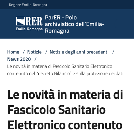
Vai al contenuto
Vai alla navigazione
Vai al footer
Regione Emilia-Romagna
ParER - Polo
ParER -
archivistico dell'Emilia-
Polo
Romagna
archivistico
dell'Emilia-
Romagna
Home
/
Notizie
/
Notizie degli anni precedenti
/
News 2020
/
Le novità in materia di Fascicolo Sanitario Elettronico
contenuto nel “decreto Rilancio” e sulla protezione dei dati
Polo
archivistico
Le novità in materia di
Salta al contenuto
Fascicolo Sanitario
Archivio
storico
Elettronico contenuto
Conservazione