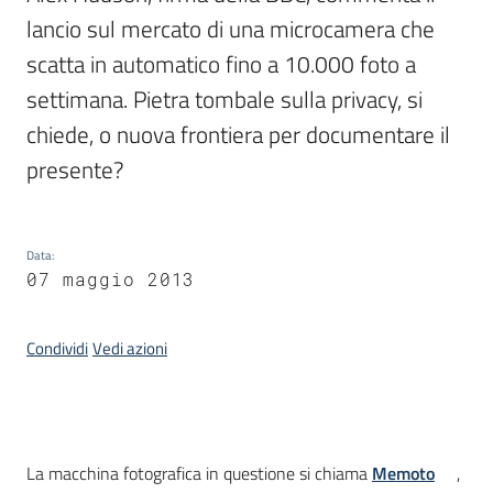
lancio sul mercato di una microcamera che 
scatta in automatico fino a 10.000 foto a 
Argomenti
settimana. Pietra tombale sulla privacy, si 
chiede, o nuova frontiera per documentare il 
presente?
Contatti
Data
:
07 maggio 2013
Seguici
Condividi
Vedi azioni
su
Introduzione
La macchina fotografica in questione si chiama
Memoto
,