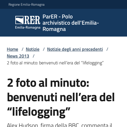
Vai al contenuto
Vai alla navigazione
Vai al footer
Regione Emilia-Romagna
ParER - Polo
ParER -
archivistico dell'Emilia-
Polo
Romagna
archivistico
dell'Emilia-
Romagna
Home
/
Notizie
/
Notizie degli anni precedenti
/
News 2013
/
2 foto al minuto: benvenuti nell’era del “lifelogging”
Polo
2 foto al minuto:
Salta al contenuto
archivistico
benvenuti nell’era del
Archivio
“lifelogging”
storico
Alex Hudson, firma della BBC, commenta il 
Conservazione