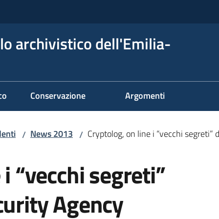
o archivistico dell'Emilia-
co
Conservazione
Argomenti
denti
News 2013
Cryptolog, on line i “vecchi segreti”
/
/
 i “vecchi segreti”
curity Agency