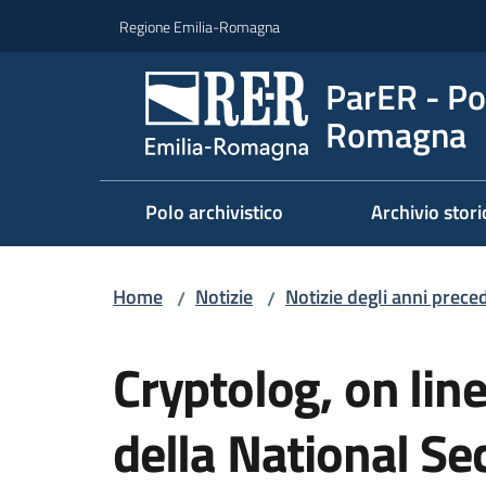
Vai al contenuto
Vai alla navigazione
Vai al footer
Regione Emilia-Romagna
ParER - Pol
Romagna
Polo archivistico
Archivio stori
Home
Notizie
Notizie degli anni prece
/
/
Salta al contenuto
Cryptolog, on line
della National Se