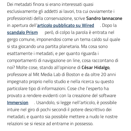
Introduzione
Dei metadati finora si erano interessati quasi
esclusivamente gli addetti ai lavori, tra cui ovviamente i
professionisti della conservazione, scrive
Sandro Iannacone
in apertura dell’
articolo pubblicato su Wired
. Dopo la
scandalo Prism
però, di colpo la parola è entrata nel
gergo comune, imponendosi come un tema caldo sul quale
si sta giocando una partita planetaria. Ma cosa sono
esattamente i metadati, e per quanto riguarda i
comportamenti di navigazione on line, cosa raccontano di
noi? Molte cose, stando all’opinione di
César Hidalgo
,
professore al Mit Media Lab di Boston e da oltre 20 anni
impegnato proprio nello studio e nella ricerca su questo
particolare tipo di informazioni. Cose che l’esperto ha
provato a rendere evidenti con la creazione del software
Immersion
. Usandolo, si legge nell’articolo, è possibile
intuire nel giro di pochi secondi il potere descrittivo dei
metadati, e quanto sia possibile mettere a nudo le nostre
relazioni se si riesce ad entrarne in possesso.