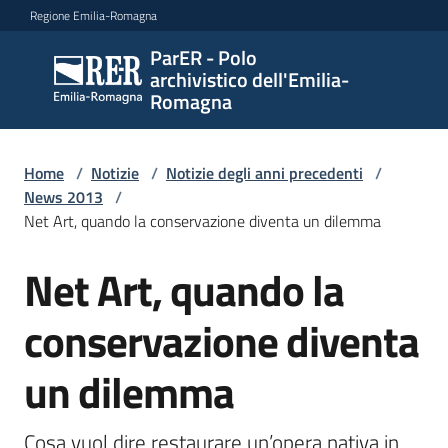
Vai al contenuto
Vai alla navigazione
Vai al footer
Regione Emilia-Romagna
ParER - Polo
ParER -
archivistico dell'Emilia-
Polo
Romagna
archivistico
dell'Emilia-
Romagna
Home
/
Notizie
/
Notizie degli anni precedenti
/
News 2013
/
Net Art, quando la conservazione diventa un dilemma
Polo
Net Art, quando la
Salta al contenuto
archivistico
conservazione diventa
Archivio
un dilemma
storico
Cosa vuol dire restaurare un’opera nativa in 
Conservazione