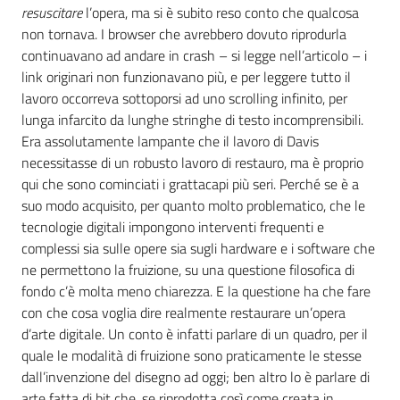
resuscitare
l’opera, ma si è subito reso conto che qualcosa
non tornava. I browser che avrebbero dovuto riprodurla
continuavano ad andare in crash – si legge nell’articolo – i
link originari non funzionavano più, e per leggere tutto il
lavoro occorreva sottoporsi ad uno scrolling infinito, per
lunga infarcito da lunghe stringhe di testo incomprensibili.
Era assolutamente lampante che il lavoro di Davis
necessitasse di un robusto lavoro di restauro, ma è proprio
qui che sono cominciati i grattacapi più seri. Perché se è a
suo modo acquisito, per quanto molto problematico, che le
tecnologie digitali impongono interventi frequenti e
complessi sia sulle opere sia sugli hardware e i software che
ne permettono la fruizione, su una questione filosofica di
fondo c’è molta meno chiarezza. E la questione ha che fare
con che cosa voglia dire realmente restaurare un’opera
d’arte digitale. Un conto è infatti parlare di un quadro, per il
quale le modalità di fruizione sono praticamente le stesse
dall’invenzione del disegno ad oggi; ben altro lo è parlare di
arte fatta di bit che, se riprodotta così come creata in