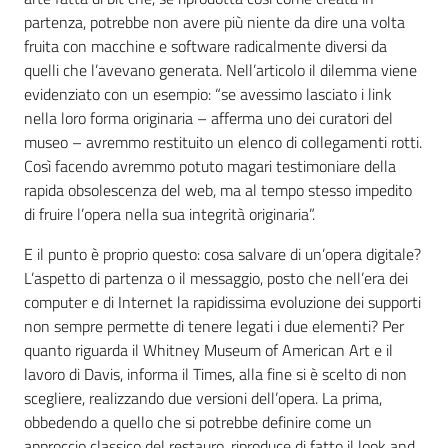
partenza, potrebbe non avere più niente da dire una volta
fruita con macchine e software radicalmente diversi da
quelli che l’avevano generata. Nell’articolo il dilemma viene
evidenziato con un esempio: “se avessimo lasciato i link
nella loro forma originaria – afferma uno dei curatori del
museo – avremmo restituito un elenco di collegamenti rotti.
Così facendo avremmo potuto magari testimoniare della
rapida obsolescenza del web, ma al tempo stesso impedito
di fruire l’opera nella sua integrità originaria”.
E il punto è proprio questo: cosa salvare di un’opera digitale?
L’aspetto di partenza o il messaggio, posto che nell’era dei
computer e di Internet la rapidissima evoluzione dei supporti
non sempre permette di tenere legati i due elementi? Per
quanto riguarda il Whitney Museum of American Art e il
lavoro di Davis, informa il Times, alla fine si è scelto di non
scegliere, realizzando due versioni dell’opera. La prima,
obbedendo a quello che si potrebbe definire come un
approccio classico del restauro, riproduce di fatto il look and