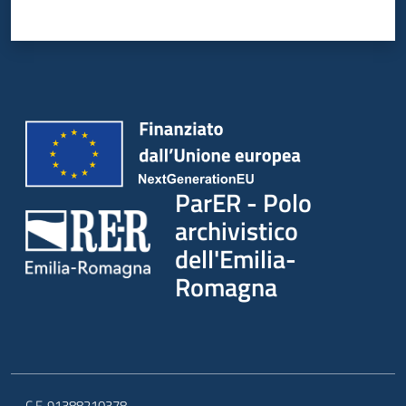
ParER - Polo
archivistico
dell'Emilia-
Romagna
C.F. 91388210378