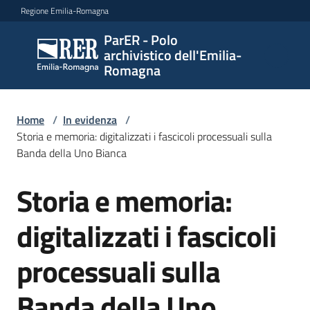
Vai al contenuto
Vai alla navigazione
Vai al footer
Regione Emilia-Romagna
ParER - Polo
ParER -
archivistico dell'Emilia-
Polo
Romagna
archivistico
dell'Emilia-
Romagna
Home
/
In evidenza
/
Storia e memoria: digitalizzati i fascicoli processuali sulla
Banda della Uno Bianca
Polo
Storia e memoria:
Salta al contenuto
archivistico
digitalizzati i fascicoli
Archivio
processuali sulla
storico
Banda della Uno
Conservazione