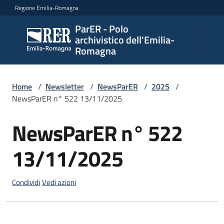
Vai al contenuto
Vai alla navigazione
Vai al footer
Regione Emilia-Romagna
ParER - Polo
ParER -
archivistico dell'Emilia-
Polo
Romagna
archivistico
dell'Emilia-
Romagna
Home
/
Newsletter
/
NewsParER
/
2025
/
NewsParER n° 522 13/11/2025
NewsParER n° 522
Salta al contenuto
Polo
archivistico
13/11/2025
Archivio
Condividi
Vedi azioni
storico
Conservazione