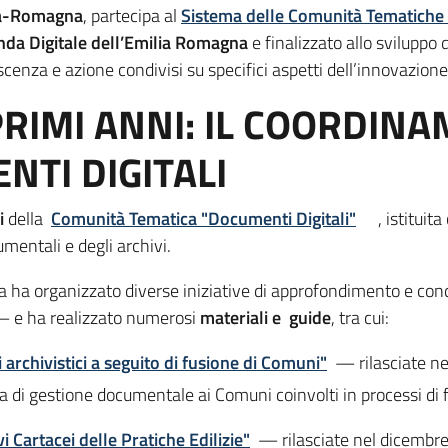
lia-Romagna
, partecipa al
Sistema delle Comunità Tematich
da Digitale dell’Emilia Romagna
e finalizzato allo sviluppo 
scenza e azione condivisi su specifici aspetti dell’innovazion
PRIMI ANNI: IL COORDIN
TI DIGITALI
i
della
Comunità Tematica "Documenti Digitali"
, istituit
umentali e degli archivi.
a ha organizzato diverse iniziative di approfondimento e con
 e ha realizzato numerosi
materiali e guide
, tra cui:
 archivistici a seguito di fusione di Comuni"
— rilasciate ne
a di gestione documentale ai Comuni coinvolti in processi di 
i Cartacei delle Pratiche Edilizie"
— rilasciate nel dicembre