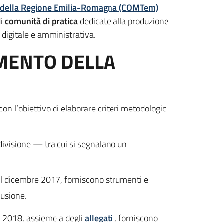
e della Regione Emilia-Romagna (COMTem)
di
comunità di pratica
dedicate alla produzione
e digitale e amministrativa.
AMENTO DELLA
a con l’obiettivo di elaborare criteri metodologici
divisione — tra cui si segnalano un
l dicembre 2017, forniscono strumenti e
fusione.
 2018, assieme a degli
allegati
, forniscono