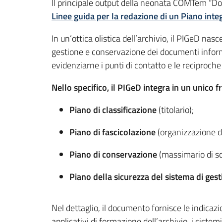
Il principale output della neonata COMTem “Do
Linee guida per la redazione di un Piano int
In un’ottica olistica dell’archivio, il PIGeD nas
gestione e conservazione dei documenti informa
evidenziarne i punti di contatto e le reciproch
Nello specifico, il PIGeD integra in un unico
Piano di classificazione
(titolario);
Piano di fascicolazione
(organizzazione de
Piano di conservazione
(massimario di sc
Piano della sicurezza del sistema di ge
Nel dettaglio, il documento fornisce le indicazi
applicativi di formazione dell’archivio, i siste