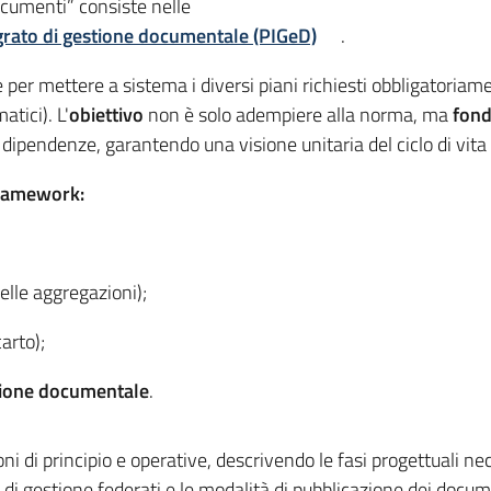
cumenti” consiste nelle
egrato di gestione documentale (PIGeD)
.
ce per mettere a sistema i diversi piani richiesti obbligatoriam
tici). L'
obiettivo
non è solo adempiere alla norma, ma
fond
e dipendenze, garantendo una visione unitaria del ciclo di vit
 framework:
lle aggregazioni);
arto);
stione documentale
.
oni di principio e operative, descrivendo le fasi progettuali n
mi di gestione federati e le modalità di pubblicazione dei docu