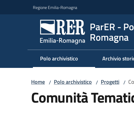
Vai al contenuto
Vai alla navigazione
Vai al footer
Regione Emilia-Romagna
ParER - Pol
Romagna
Polo archivistico
Archivio stori
Home
Polo archivistico
Progetti
Co
/
/
/
Comunità Temati