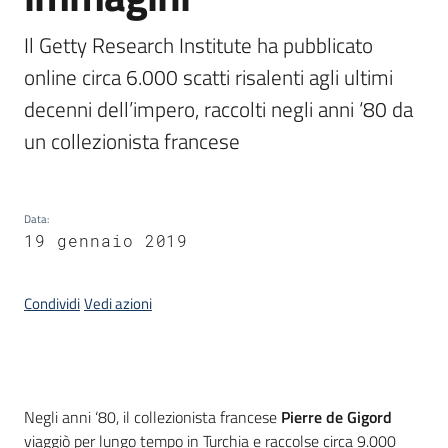
Il Getty Research Institute ha pubblicato 
Argomenti
online circa 6.000 scatti risalenti agli ultimi 
decenni dell’impero, raccolti negli anni ‘80 da 
un collezionista francese
Data
:
Contatti
19 gennaio 2019
Condividi
Vedi azioni
Seguici
su
Introduzione
Negli anni ‘80, il collezionista francese
Pierre de Gigord
viaggiò per lungo tempo in Turchia e raccolse circa 9.000