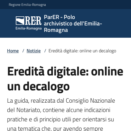
Vai al contenuto
Vai alla navigazione
Vai al footer
Regione Emilia-Romagna
ParER - Polo
ParER -
archivistico dell'Emilia-
Polo
Romagna
archivistico
dell'Emilia-
Romagna
Home
/
Notizie
/
Eredità digitale: online un decalogo
Eredità digitale: online
Salta al contenuto
Polo
un decalogo
archivistico
La guida, realizzata dal Consiglio Nazionale 
Archivio
del Notariato, contiene alcune indicazioni 
storico
pratiche e di principio utili per orientarsi su 
una tematica che, pur avendo sempre 
Conservazione