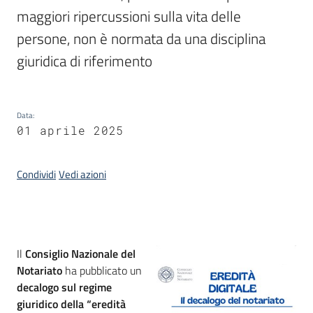
maggiori ripercussioni sulla vita delle 
persone, non è normata da una disciplina 
Argomenti
giuridica di riferimento
Data
:
01 aprile 2025
Contatti
Condividi
Vedi azioni
Seguici
su
Introduzione
Il
Consiglio Nazionale del
Notariato
ha pubblicato un
decalogo sul regime
giuridico della “eredità