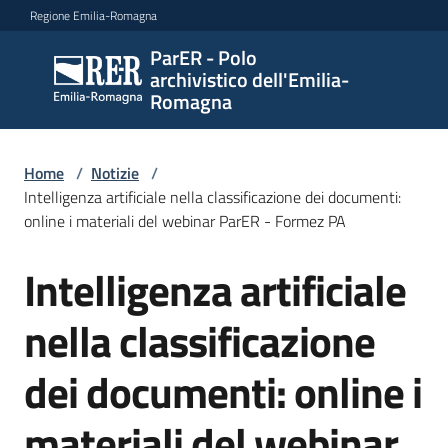
Vai al contenuto
Vai alla navigazione
Vai al footer
Regione Emilia-Romagna
ParER - Polo
ParER -
archivistico dell'Emilia-
Polo
Romagna
archivistico
dell'Emilia-
Romagna
Home
/
Notizie
/
Intelligenza artificiale nella classificazione dei documenti:
online i materiali del webinar ParER - Formez PA
Polo
Intelligenza artificiale
Salta al contenuto
archivistico
nella classificazione
Archivio
dei documenti: online i
storico
materiali del webinar
Conservazione